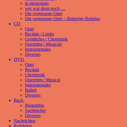
in memoriam
wer war denn noch …
Die vergessene Oper
Die vergessene Oper – Bisherige Beiträge
CD
Oper
Recitals / Lieder
Geistliches / Chormusik
Operetten / Musicals
Instrumentales
Diverses
DVD
Oper
Recitals
Chormusik
Operetten / Musical
Instrumentales
Ballett
Diverses
Buch
Biografien
Sachbücher
Diverses
Nachrichten
Redaktion