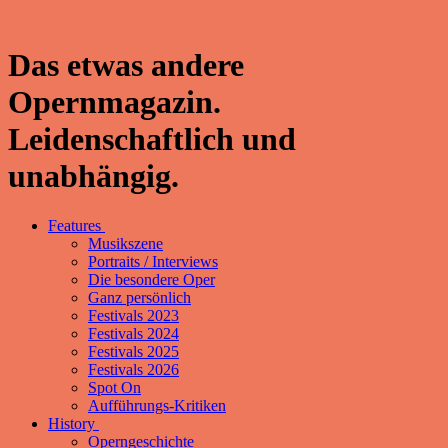
Das etwas andere
Opernmagazin.
Leidenschaftlich und
unabhängig.
Features
Musikszene
Portraits / Interviews
Die besondere Oper
Ganz persönlich
Festivals 2023
Festivals 2024
Festivals 2025
Festivals 2026
Spot On
Aufführungs-Kritiken
History
Operngeschichte