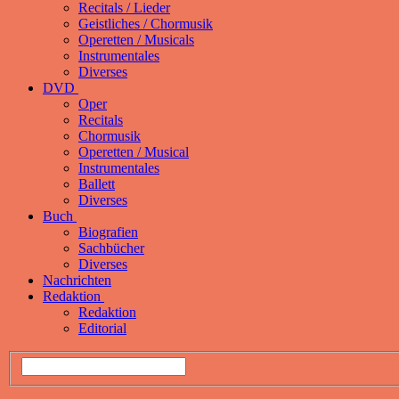
Recitals / Lieder
Geistliches / Chormusik
Operetten / Musicals
Instrumentales
Diverses
DVD
Oper
Recitals
Chormusik
Operetten / Musical
Instrumentales
Ballett
Diverses
Buch
Biografien
Sachbücher
Diverses
Nachrichten
Redaktion
Redaktion
Editorial