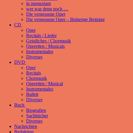
in memoriam
wer war denn noch …
Die vergessene Oper
Die vergessene Oper – Bisherige Beiträge
CD
Oper
Recitals / Lieder
Geistliches / Chormusik
Operetten / Musicals
Instrumentales
Diverses
DVD
Oper
Recitals
Chormusik
Operetten / Musical
Instrumentales
Ballett
Diverses
Buch
Biografien
Sachbücher
Diverses
Nachrichten
Redaktion