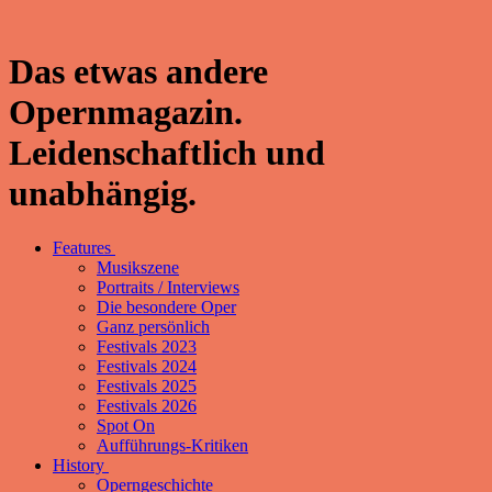
Das etwas andere
Opernmagazin.
Leidenschaftlich und
unabhängig.
Features
Musikszene
Portraits / Interviews
Die besondere Oper
Ganz persönlich
Festivals 2023
Festivals 2024
Festivals 2025
Festivals 2026
Spot On
Aufführungs-Kritiken
History
Operngeschichte