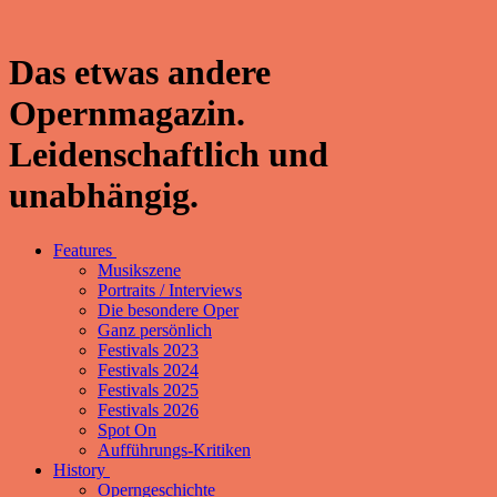
Das etwas andere
Opernmagazin.
Leidenschaftlich und
unabhängig.
Features
Musikszene
Portraits / Interviews
Die besondere Oper
Ganz persönlich
Festivals 2023
Festivals 2024
Festivals 2025
Festivals 2026
Spot On
Aufführungs-Kritiken
History
Operngeschichte