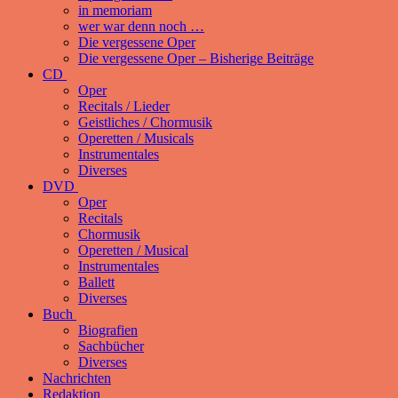
in memoriam
wer war denn noch …
Die vergessene Oper
Die vergessene Oper – Bisherige Beiträge
CD
Oper
Recitals / Lieder
Geistliches / Chormusik
Operetten / Musicals
Instrumentales
Diverses
DVD
Oper
Recitals
Chormusik
Operetten / Musical
Instrumentales
Ballett
Diverses
Buch
Biografien
Sachbücher
Diverses
Nachrichten
Redaktion