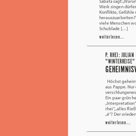
Sabata sagt: „Waru
Werk singen dürfen
Konflikte, Gefühl
herauszuarbeiten?
viele Menschen wo
Schublade […]
weiterlesen...
P. RHEI: JULIA
"WINTERREISE"
GEHEIMNIS
Höchst geheimn
aus Pappe. Nur 
verschlungenes 
Ein paar grün he
„Interpretation“
rhei“, „alles fl
„é“? Der wiede
weiterlesen...