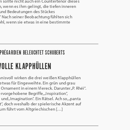
m sollte nicht auch ein Countertenor dieses
, wenn es ihm gelingt, die tiefen inneren
e und Bedeutungen des Stückes
“ Nach seiner Beobachtung fühlten sich
hl, wenn sie etwas in eine bestimmte
N PRÉGARDIEN BELEUCHTET SCHUBERTS
VOLLE KLAPPHÜLLEN
isvoll wirken die drei weißen Klapphüllen
etwas für Eingeweihte. Ein grün und grau
Ornament in einem Viereck. Darunter „P. Rhéi“.
rvorgehobene Begriffe, „Inspiration“,
 und „Imagination“. Ein Rätsel. Ach so, „panta
ießt“, doch weshalb der spielerische Akzent auf
rum führt vom Altgriechischen […]