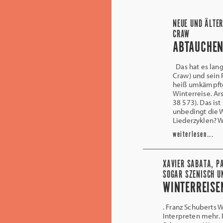
NEUE UND ÄLTER
CRAW
ABTAUCHEN
Das hat es lan
Craw) und sein 
heiß umkämpfte
Winterreise. Ars
38 573). Das is
unbedingt die Wi
Liederzyklen? 
weiterlesen...
XAVIER SABATA, P
SOGAR SZENISCH U
WINTERREISE
. Franz Schuberts W
Interpreten mehr. 