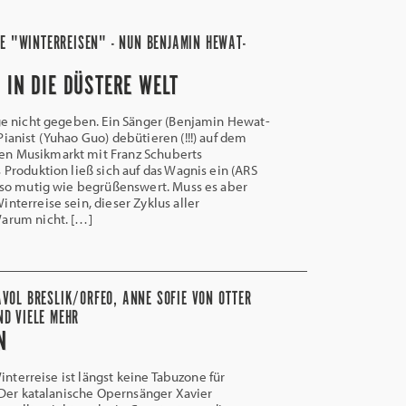
E "WINTERREISEN" - NUN BENJAMIN HEWAT-
 IN DIE DÜSTERE WELT
ge nicht gegeben. Ein Sänger (Benjamin Hewat-
Pianist (Yuhao Guo) debütieren (!!!) auf dem
n Musikmarkt mit Franz Schuberts
 Produktion ließ sich auf das Wagnis ein (ARS
t so mutig wie begrüßenswert. Muss es aber
nterreise sein, dieser Zyklus aller
Warum nicht. […]
AVOL BRESLIK/ORFEO, ANNE SOFIE VON OTTER
ND VIELE MEHR
N
interreise ist längst keine Tabuzone für
Der katalanische Opernsänger Xavier