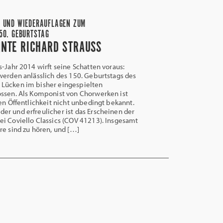
 UND WIEDERAUFLAGEN ZUM
50. GEBURTSTAG
NTE RICHARD STRAUSS
s-Jahr 2014 wirft seine Schatten voraus:
werden anlässlich des 150. Geburtstags des
Lücken im bisher eingespielten
ossen. Als Komponist von Chorwerken ist
ten Öffentlichkeit nicht unbedingt bekannt.
r und erfreulicher ist das Erscheinen der
i Coviello Classics (COV 41213). Insgesamt
re sind zu hören, und […]