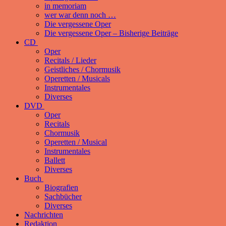
in memoriam
wer war denn noch …
Die vergessene Oper
Die vergessene Oper – Bisherige Beiträge
CD
Oper
Recitals / Lieder
Geistliches / Chormusik
Operetten / Musicals
Instrumentales
Diverses
DVD
Oper
Recitals
Chormusik
Operetten / Musical
Instrumentales
Ballett
Diverses
Buch
Biografien
Sachbücher
Diverses
Nachrichten
Redaktion