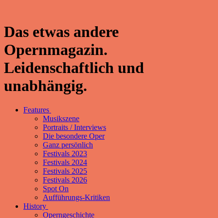
Das etwas andere
Opernmagazin.
Leidenschaftlich und
unabhängig.
Features
Musikszene
Portraits / Interviews
Die besondere Oper
Ganz persönlich
Festivals 2023
Festivals 2024
Festivals 2025
Festivals 2026
Spot On
Aufführungs-Kritiken
History
Operngeschichte