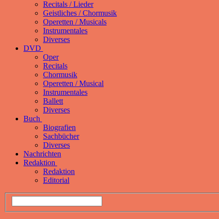
Recitals / Lieder
Geistliches / Chormusik
Operetten / Musicals
Instrumentales
Diverses
DVD
Oper
Recitals
Chormusik
Operetten / Musical
Instrumentales
Ballett
Diverses
Buch
Biografien
Sachbücher
Diverses
Nachrichten
Redaktion
Redaktion
Editorial