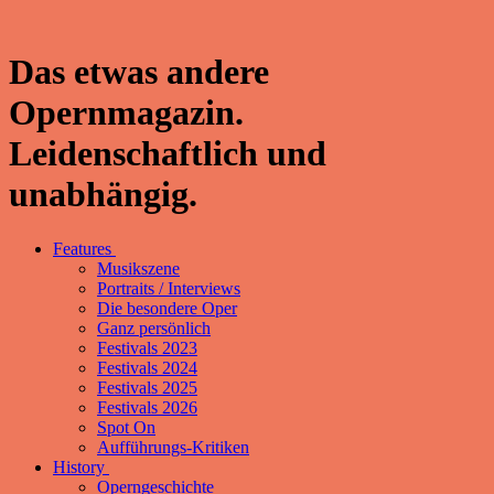
Das etwas andere
Opernmagazin.
Leidenschaftlich und
unabhängig.
Features
Musikszene
Portraits / Interviews
Die besondere Oper
Ganz persönlich
Festivals 2023
Festivals 2024
Festivals 2025
Festivals 2026
Spot On
Aufführungs-Kritiken
History
Operngeschichte