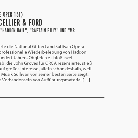
E OPER 151)
CELLIER & FORD
 "HADDON HALL", "CAPTAIN BILLY" UND "MR
ete die National Gilbert and Sullivan Opera
rofessionelle Wiederbelebung von Haddon
hundert Jahren. Obgleich es bloß zwei
b, die John Groves für ORCA rezensierte, stieß
auf großes Interesse, allein schon deshalb, weil
 Musik Sullivan von seiner besten Seite zeigt.
 Vorhandensein von Aufführungsmaterial […]