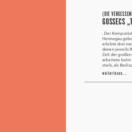
(DIE VERGESSEN
GOSSECS „
. Der Komponist
Hennegau gebor
erlebte drei we
denen jeweils R
Zeit der großen
arbeitete beim 
starb, als Berl
weiterlesen...