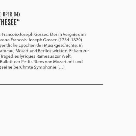
E OPER 04)
THÉSÉE“
 Francois-Joseph Gossec: Der in Vergnies im
ene Francois-Joseph Gossec (1734-1829)
sentliche Epochen der Musikgeschichte, in
ameau, Mozart und Berlioz wirkten. Er kam zur
 Tragédies lyriques Rameaus zur Welt,
Ballett der Petits Riens von Mozart mit und
ioz seine berühmte Symphonie […]