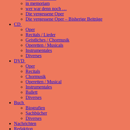
in memoriam
wer war denn noch …
Die vergessene Oper
Die vergessene Oper – Bisherige Beiträge
CD
Oper
Recitals / Lieder
Geistliches / Chormusik
Operetten / Musicals
Instrumentales
Diverses
DVD
Oper
Recitals
Chormusik
Operetten / Musical
Instrumentales
Ballett
Diverses
Buch
Biografien
Sachbücher
Diverses
Nachrichten
Redaktion