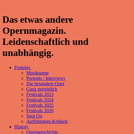
Das etwas andere
Opernmagazin.
Leidenschaftlich und
unabhängig.
Features
Musikszene
Portraits / Interviews
Die besondere Oper
Ganz persönlich
Festivals 2023
Festivals 2024
Festivals 2025
Festivals 2026
Spot On
Aufführungs-Kritiken
History
Operngeschichte