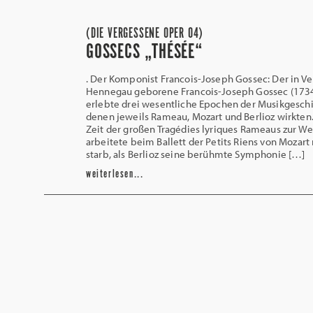
(DIE VERGESSENE OPER 04)
GOSSECS „THÉSÉE“
. Der Komponist Francois-Joseph Gossec: Der in Ve
Hennegau geborene Francois-Joseph Gossec (173
erlebte drei wesentliche Epochen der Musikgeschi
denen jeweils Rameau, Mozart und Berlioz wirkten.
Zeit der großen Tragédies lyriques Rameaus zur Wel
arbeitete beim Ballett der Petits Riens von Mozart
starb, als Berlioz seine berühmte Symphonie […]
weiterlesen...