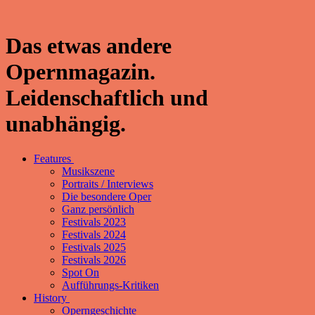
Das etwas andere
Opernmagazin.
Leidenschaftlich und
unabhängig.
Features
Musikszene
Portraits / Interviews
Die besondere Oper
Ganz persönlich
Festivals 2023
Festivals 2024
Festivals 2025
Festivals 2026
Spot On
Aufführungs-Kritiken
History
Operngeschichte