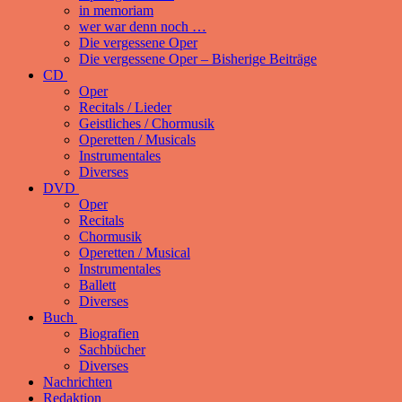
in memoriam
wer war denn noch …
Die vergessene Oper
Die vergessene Oper – Bisherige Beiträge
CD
Oper
Recitals / Lieder
Geistliches / Chormusik
Operetten / Musicals
Instrumentales
Diverses
DVD
Oper
Recitals
Chormusik
Operetten / Musical
Instrumentales
Ballett
Diverses
Buch
Biografien
Sachbücher
Diverses
Nachrichten
Redaktion