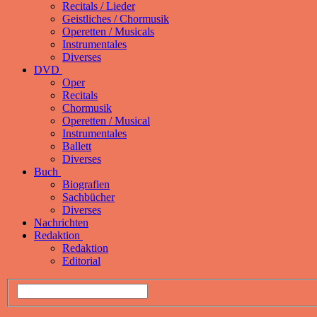
Recitals / Lieder
Geistliches / Chormusik
Operetten / Musicals
Instrumentales
Diverses
DVD
Oper
Recitals
Chormusik
Operetten / Musical
Instrumentales
Ballett
Diverses
Buch
Biografien
Sachbücher
Diverses
Nachrichten
Redaktion
Redaktion
Editorial