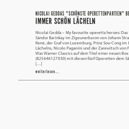
NICOLAI GEDDAS "SCHÖNSTE OPERETTENPARTIEN" B
IMMER SCHÖN LÄCHELN
Nicolai Gedda – My favourite operetta heroes: Das
Sándor Barinkay im Zigeunerbaron von Johann Str
René, der Graf von Luxemburg, Prinz Sou-Cong im 
Lächelns, Nicolo Paganini und der Zarewitsch von 
Was Warner Classics auf dem Titel einer neuen Box
(825646127030) mit diesen fünf Operetten dem Sä
[…]
weiterlesen...