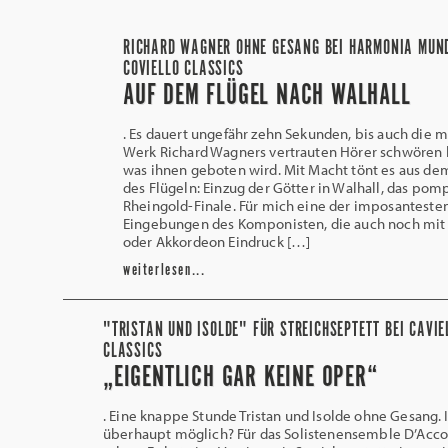
RICHARD WAGNER OHNE GESANG BEI HARMONIA MUN
COVIELLO CLASSICS
AUF DEM FLÜGEL NACH WALHALL
. Es dauert ungefähr zehn Sekunden, bis auch die 
Werk Richard Wagners vertrauten Hörer schwören
was ihnen geboten wird. Mit Macht tönt es aus de
des Flügeln: Einzug der Götter in Walhall, das pom
Rheingold-Finale. Für mich eine der imposanteste
Eingebungen des Komponisten, die auch noch mit 
oder Akkordeon Eindruck […]
weiterlesen...
"TRISTAN UND ISOLDE" FÜR STREICHSEPTETT BEI CAVIE
CLASSICS
„EIGENTLICH GAR KEINE OPER“
. Eine knappe Stunde Tristan und Isolde ohne Gesang. I
überhaupt möglich? Für das Solistenensemble D’Acco