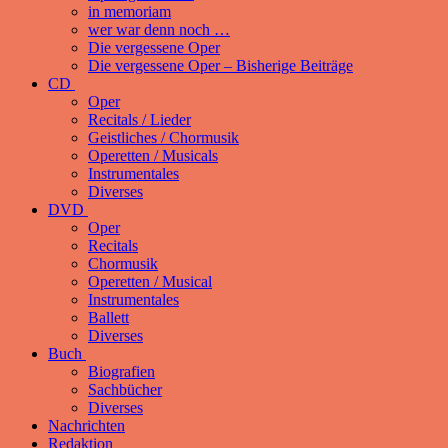
in memoriam
wer war denn noch …
Die vergessene Oper
Die vergessene Oper – Bisherige Beiträge
CD
Oper
Recitals / Lieder
Geistliches / Chormusik
Operetten / Musicals
Instrumentales
Diverses
DVD
Oper
Recitals
Chormusik
Operetten / Musical
Instrumentales
Ballett
Diverses
Buch
Biografien
Sachbücher
Diverses
Nachrichten
Redaktion