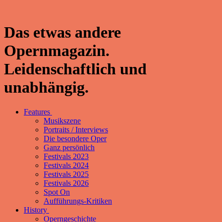
Das etwas andere
Opernmagazin.
Leidenschaftlich und
unabhängig.
Features
Musikszene
Portraits / Interviews
Die besondere Oper
Ganz persönlich
Festivals 2023
Festivals 2024
Festivals 2025
Festivals 2026
Spot On
Aufführungs-Kritiken
History
Operngeschichte