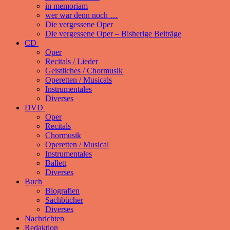
in memoriam
wer war denn noch …
Die vergessene Oper
Die vergessene Oper – Bisherige Beiträge
CD
Oper
Recitals / Lieder
Geistliches / Chormusik
Operetten / Musicals
Instrumentales
Diverses
DVD
Oper
Recitals
Chormusik
Operetten / Musical
Instrumentales
Ballett
Diverses
Buch
Biografien
Sachbücher
Diverses
Nachrichten
Redaktion