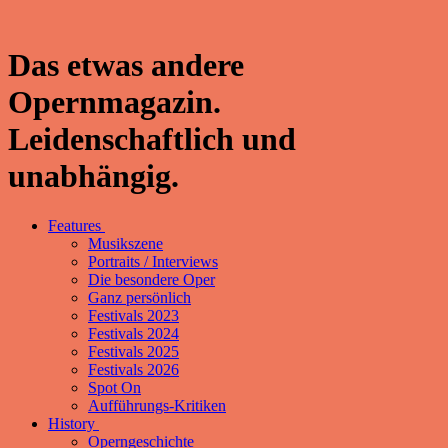
Das etwas andere
Opernmagazin.
Leidenschaftlich und
unabhängig.
Features
Musikszene
Portraits / Interviews
Die besondere Oper
Ganz persönlich
Festivals 2023
Festivals 2024
Festivals 2025
Festivals 2026
Spot On
Aufführungs-Kritiken
History
Operngeschichte