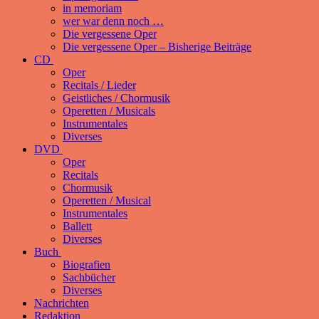
in memoriam
wer war denn noch …
Die vergessene Oper
Die vergessene Oper – Bisherige Beiträge
CD
Oper
Recitals / Lieder
Geistliches / Chormusik
Operetten / Musicals
Instrumentales
Diverses
DVD
Oper
Recitals
Chormusik
Operetten / Musical
Instrumentales
Ballett
Diverses
Buch
Biografien
Sachbücher
Diverses
Nachrichten
Redaktion