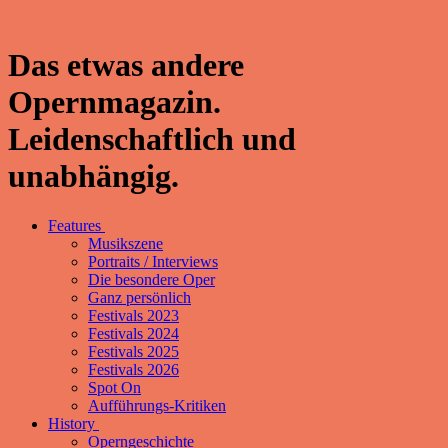
Das etwas andere
Opernmagazin.
Leidenschaftlich und
unabhängig.
Features
Musikszene
Portraits / Interviews
Die besondere Oper
Ganz persönlich
Festivals 2023
Festivals 2024
Festivals 2025
Festivals 2026
Spot On
Aufführungs-Kritiken
History
Operngeschichte