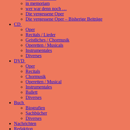
in memoriam
wer war denn noch …
Die vergessene Oper
Die vergessene Oper – Bisherige Beiträge
CD
Oper
Recitals / Lieder
Geistliches / Chormusik
Operetten / Musicals
Instrumentales
Diverses
DVD
Oper
Recitals
Chormusik
Operetten / Musical
Instrumentales
Ballett
Diverses
Buch
Biografien
Sachbücher
Diverses
Nachrichten
Redaktion