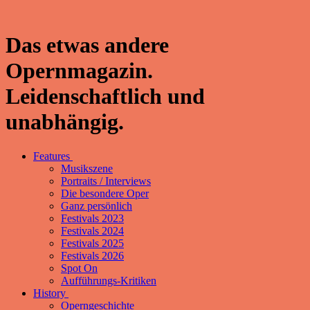
Das etwas andere
Opernmagazin.
Leidenschaftlich und
unabhängig.
Features
Musikszene
Portraits / Interviews
Die besondere Oper
Ganz persönlich
Festivals 2023
Festivals 2024
Festivals 2025
Festivals 2026
Spot On
Aufführungs-Kritiken
History
Operngeschichte