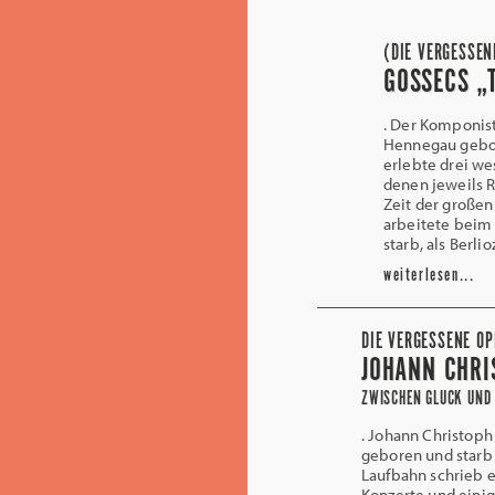
(DIE VERGESSEN
GOSSECS „
. Der Komponist
Hennegau gebor
erlebte drei we
denen jeweils R
Zeit der großen
arbeitete beim 
starb, als Berl
weiterlesen...
DIE VERGESSENE OP
JOHANN CHRI
ZWISCHEN GLUCK UND 
. Johann Christop
geboren und starb a
Laufbahn schrieb e
Konzerte und eini