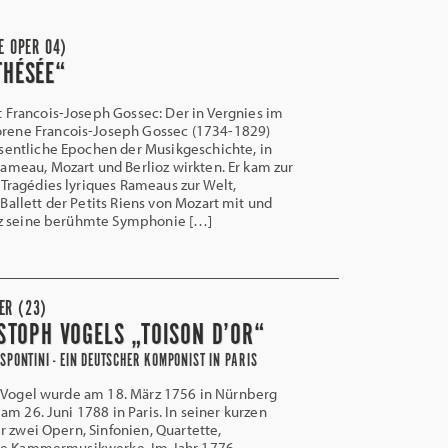
E OPER 04)
THÉSÉE“
 Francois-Joseph Gossec: Der in Vergnies im
ene Francois-Joseph Gossec (1734-1829)
sentliche Epochen der Musikgeschichte, in
ameau, Mozart und Berlioz wirkten. Er kam zur
 Tragédies lyriques Rameaus zur Welt,
Ballett der Petits Riens von Mozart mit und
ioz seine berühmte Symphonie […]
ER (23)
STOPH VOGELS „TOISON D’OR“
SPONTINI - EIN DEUTSCHER KOMPONIST IN PARIS
h Vogel wurde am 18. März 1756 in Nürnberg
m 26. Juni 1788 in Paris. In seiner kurzen
r zwei Opern, Sinfonien, Quartette,
ge Kammermusikwerke. Im Jahr 1776