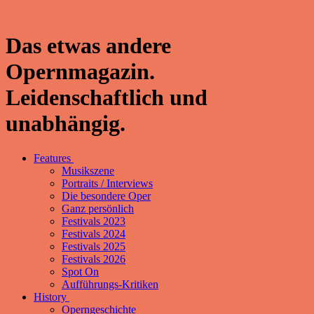
Das etwas andere
Opernmagazin.
Leidenschaftlich und
unabhängig.
Features
Musikszene
Portraits / Interviews
Die besondere Oper
Ganz persönlich
Festivals 2023
Festivals 2024
Festivals 2025
Festivals 2026
Spot On
Aufführungs-Kritiken
History
Operngeschichte