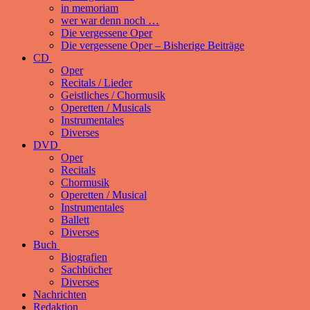
in memoriam
wer war denn noch …
Die vergessene Oper
Die vergessene Oper – Bisherige Beiträge
CD
Oper
Recitals / Lieder
Geistliches / Chormusik
Operetten / Musicals
Instrumentales
Diverses
DVD
Oper
Recitals
Chormusik
Operetten / Musical
Instrumentales
Ballett
Diverses
Buch
Biografien
Sachbücher
Diverses
Nachrichten
Redaktion