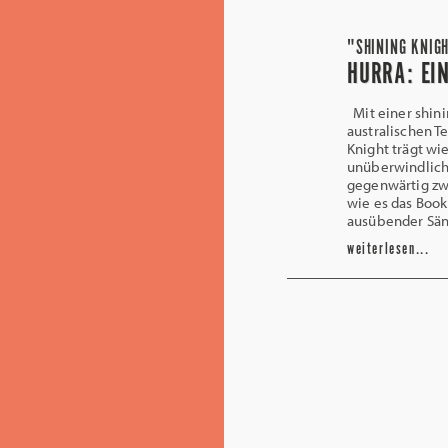
"SHINING KNIGH
HURRA: EI
Mit einer shin
australischen Te
Knight trägt w
unüberwindliche
gegenwärtig zw
wie es das Book
ausübender Sän
weiterlesen...