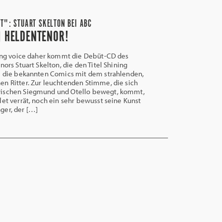
T": STUART SKELTON BEI ABC
N HELDENTENOR!
ing voice daher kommt die Debüt-CD des
nors Stuart Skelton, die den Titel Shining
ie die bekannten Comics mit dem strahlenden,
n Ritter. Zur leuchtenden Stimme, die sich
ischen Siegmund und Otello bewegt, kommt,
let verrät, noch ein sehr bewusst seine Kunst
ger, der […]